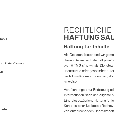
RECHTLICHE
HAFTUNGSA
 GmbH
Haftung für Inhalte
Als Diensteanbieter sind wir gem
diesen Seiten nach den allgemein
n: Silvia Ziemann
bis 10 TMG sind wir als Diensteanb
übermittelte oder gespeicherte f
en
nach Umständen zu forschen, die a
hinweisen.
Verpflichtungen zur Entfernung o
Informationen nach den allgemein
Eine diesbezügliche Haftung ist j
Kenntnis einer konkreten Rechtsv
site:
von entsprechenden Rechtsverletz